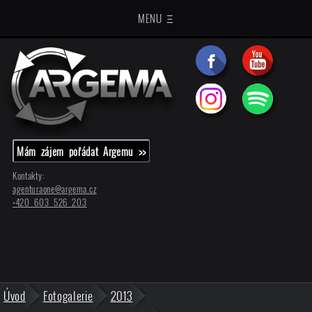
MENU Ξ
Mám zájem pořádat Argemu >>
Kontakty:
agenturaone@
argema.cz
+420 603 526 203
Úvod
Fotogalerie
2013