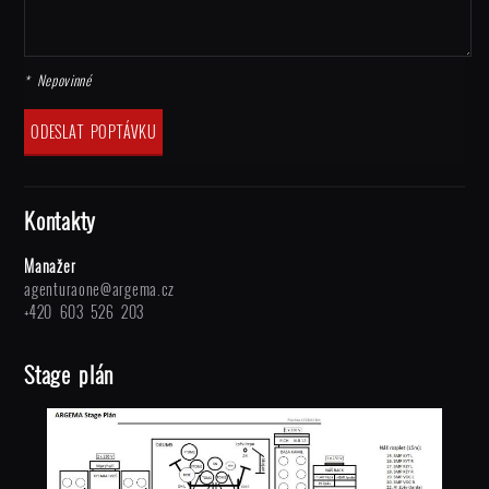
* Nepovinné
Kontakty
Manažer
agenturaone@argema.cz
+420 603 526 203
Stage plán