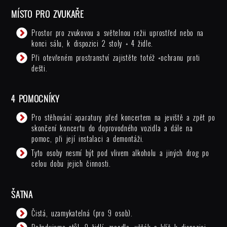
MÍSTO PRO ZVUKAŘE
Prostor pro zvukovou a světelnou režii uprostřed nebo na
konci sálu, k dispozici 2 stoly + 4 židle.
Při otevřeném prostranství zajistěte totéž +ochranu proti
dešti.
4 POMOCNÍKY
Pro stěhování aparatury před koncertem na jeviště a zpět po
skončení koncertu do doprovodného vozidla a dále na
pomoc, při její instalaci a demontáži.
Tyto osoby nesmí být pod vlivem alkoholu a jiných drog po
celou dobu jejich činnosti.
ŠATNA
Čistá, uzamykatelná (pro 9 osob).