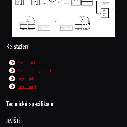
Ke stažení
Rider (.pdf)
Plakát - žlutý (.pdf)
Logo (.pdf)
Logo (.png)
Technické specifikace
JEVIŠTĚ