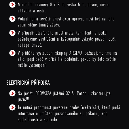
Minimální rozměry 8 x 6 m, výška 5 m, pevné, rovné,
uklizené a čisté.
Pokud nemá jeviště akustickou úpravu, musí být na jeho
zadní stěně tmavý závěs.
V případě otevřeného prostranství (amfiteátr a pod.)
požadujeme zastřešení a každopádně vykryté pozadí, opět
nejlépe tmavé.
V průběhu vystoupení skupiny ARGEMA požadujeme tmu na
sále, popřípadě v přísálí a podobně, pokud by toto světlo
rušilo vystoupení.
ELEKTRICKÁ PŘÍPOJKA
Na jevišti 380V/32A jištěné 32 A. Pozor – zkontrolujte
jistič!!!
Je nutná přítomnost pověřené osoby (elektrikář), která podá
informace o umístění požadovaného el. příkonu, jeho
spolehlivosti a kontrole