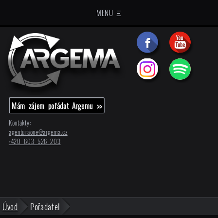
MENU Ξ
Mám zájem pořádat Argemu >>
Kontakty:
agenturaone@
argema.cz
+420 603 526 203
Úvod
Pořadatel