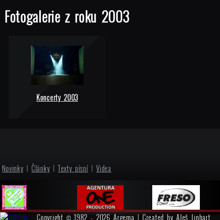
Fotogalerie z roku 2003
Koncerty 2003
Novinky
|
Články
|
Texty písní
|
Videa
Copyright © 1982 - 2026 Argema | Created by
Aleš Linhart