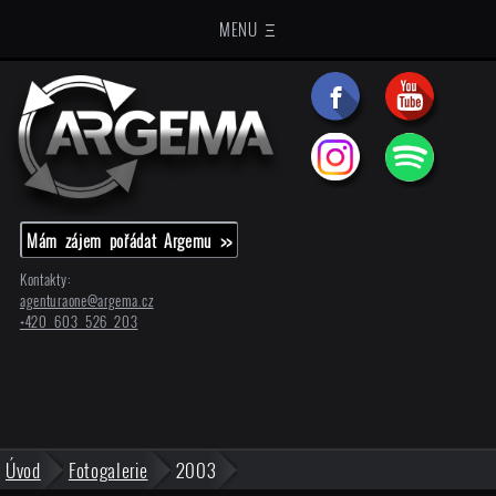
MENU Ξ
Mám zájem pořádat Argemu >>
Kontakty:
agenturaone@
argema.cz
+420 603 526 203
Úvod
Fotogalerie
2003