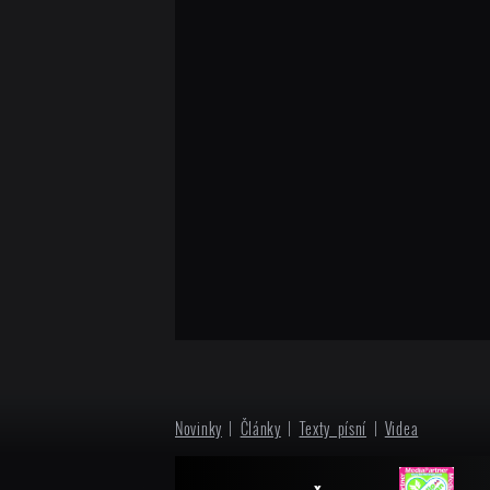
2009
Studio 2009
Koncerty 2009
2008
2007
Novinky
|
Články
|
Texty písní
|
Videa
2006