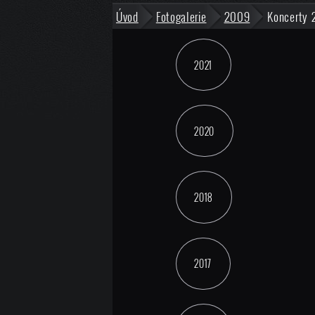
Úvod
Fotogalerie
2009
Koncerty
2021
2020
2018
2017