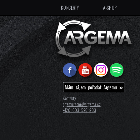
KONCERTY
A-SHOP
Mám zájem pořádat Argemu >>
Kontakty:
agenturaone@
argema.cz
+420 603 526 203