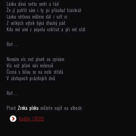
Láska dává světu směr a řád
Že jí patříš sám i ty jsi přísahal tisíckrát
Lásku věčnou můžem dát i vzít si
Z velkých výšek bývá dlouhý pád
Kdo mě umí z popela vzkřísit a při mě stát
Ref:…
Nemám víc než píseň co zpívám
Víc než přání nás milenců
Černá s bílou se na nebi střídá
V zástupech prázdných dnů
Ref:…
Píseň
Zrnka písku
můžete najít na albech:
Andělé
(2020)