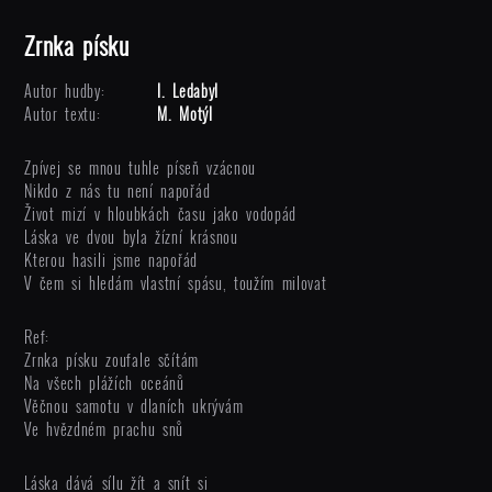
Zrnka písku
Autor hudby:
I. Ledabyl
Autor textu:
M. Motýl
Zpívej se mnou tuhle píseň vzácnou
Nikdo z nás tu není napořád
Život mizí v hloubkách času jako vodopád
Láska ve dvou byla žízní krásnou
Kterou hasili jsme napořád
V čem si hledám vlastní spásu, toužím milovat
Ref:
Zrnka písku zoufale sčítám
Na všech plážích oceánů
Věčnou samotu v dlaních ukrývám
Ve hvězdném prachu snů
Láska dává sílu žít a snít si