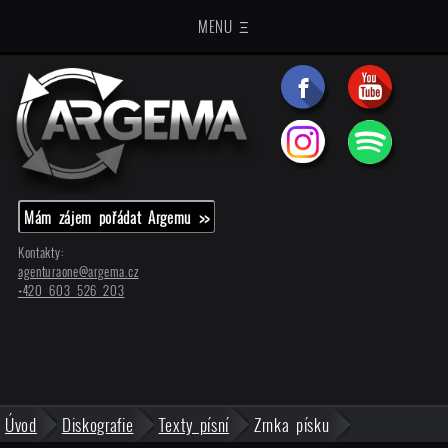
MENU Ξ
Mám zájem pořádat Argemu >>
Kontakty:
agenturaone@
argema.cz
+420 603 526 203
Úvod
Diskografie
Texty písní
Zrnka písku