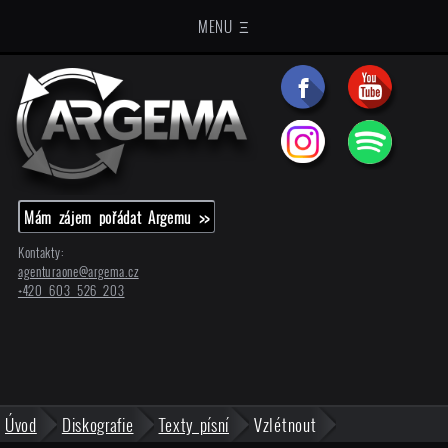
MENU Ξ
Mám zájem pořádat Argemu >>
Kontakty:
agenturaone@
argema.cz
+420 603 526 203
Úvod
Diskografie
Texty písní
Vzlétnout