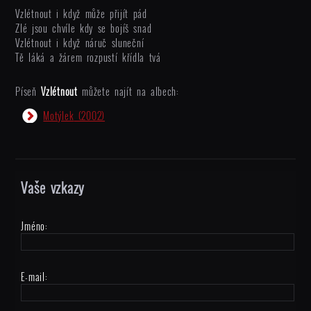
Vzlétnout i když může přijít pád
Zlé jsou chvíle kdy se bojíš snad
Vzlétnout i když náruč sluneční
Tě láká a žárem rozpustí křídla tvá
Píseň
Vzlétnout
můžete najít na albech:
Motýlek
(2002)
Vaše vzkazy
Jméno:
E-mail: