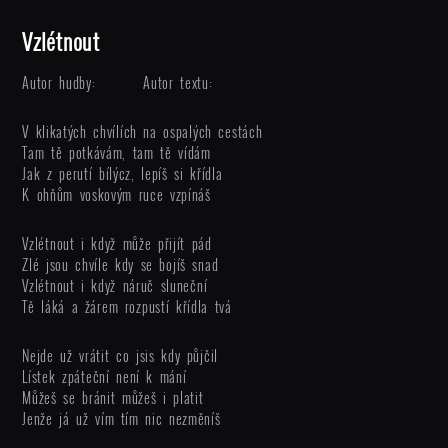
Vzlétnout
Autor hudby:
Autor textu:
V klikatých chvílích na ospalých cestách
Tam tě potkávám, tam tě vídám
Jak z perutí bílýcz, lepíš si křídla
K ohňům voskovým ruce vzpínáš
Vzlétnout i když může přijít pád
Zlé jsou chvíle kdy se bojíš snad
Vzlétnout i když náruč sluneční
Tě láká a žárem rozpustí křídla tvá
Nejde už vrátit co jsis kdy půjčil
Lístek zpáteční není k mání
Můžeš se bránit můžeš i platit
Jenže já už vím tím nic nezměníš