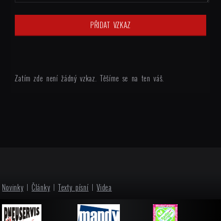
Zatím zde není žádný vzkaz. Těšíme se na ten váš.
Novinky
|
Články
|
Texty písní
|
Videa