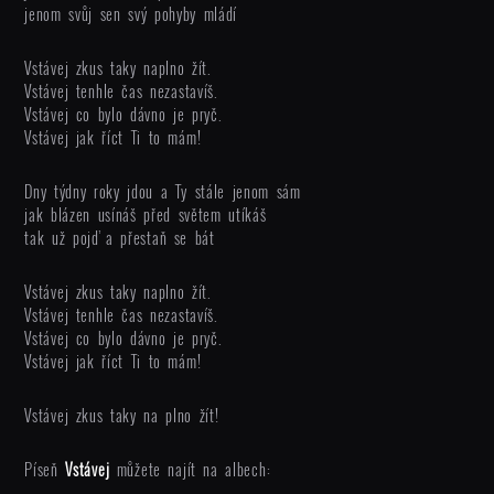
jenom svůj sen svý pohyby mládí
Vstávej zkus taky naplno žít.
Vstávej tenhle čas nezastavíš.
Vstávej co bylo dávno je pryč.
Vstávej jak říct Ti to mám!
Dny týdny roky jdou a Ty stále jenom sám
jak blázen usínáš před světem utíkáš
tak už pojď a přestaň se bát
Vstávej zkus taky naplno žít.
Vstávej tenhle čas nezastavíš.
Vstávej co bylo dávno je pryč.
Vstávej jak říct Ti to mám!
Vstávej zkus taky na plno žít!
Píseň
Vstávej
můžete najít na albech: