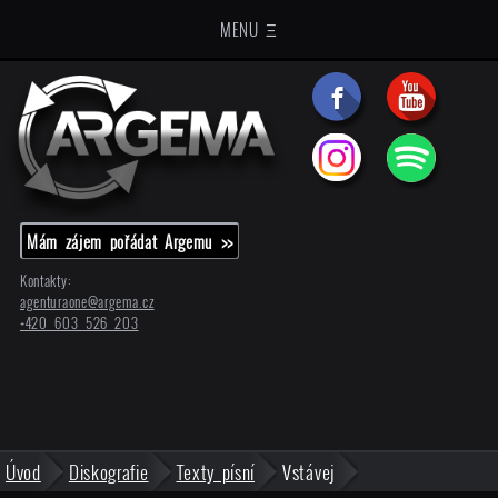
MENU Ξ
Mám zájem pořádat Argemu >>
Kontakty:
agenturaone@
argema.cz
+420 603 526 203
Úvod
Diskografie
Texty písní
Vstávej