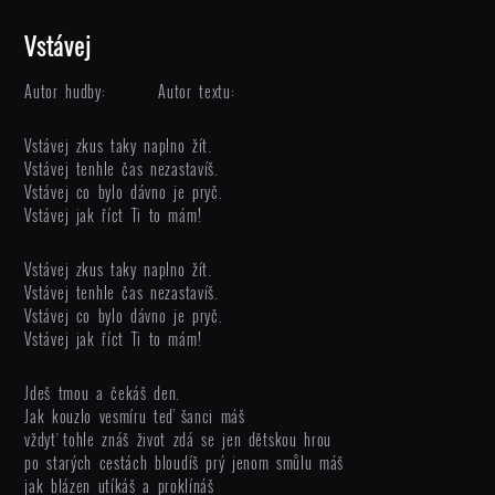
Vstávej
Autor hudby:
Autor textu:
Vstávej zkus taky naplno žít.
Vstávej tenhle čas nezastavíš.
Vstávej co bylo dávno je pryč.
Vstávej jak říct Ti to mám!
Vstávej zkus taky naplno žít.
Vstávej tenhle čas nezastavíš.
Vstávej co bylo dávno je pryč.
Vstávej jak říct Ti to mám!
Jdeš tmou a čekáš den.
Jak kouzlo vesmíru teď šanci máš
vždyť tohle znáš život zdá se jen dětskou hrou
po starých cestách bloudíš prý jenom smůlu máš
jak blázen utíkáš a proklínáš