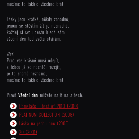
musíme to takhle všechno brát.
Lásky jsou krátké, někdy záhadné,
jenom se štěstím žít je nesnadné,
každej si svou cestu hledá sám,
všední den teď světu otvírám.
Ref:
Proč vše krásné musí odejít,
s tebou já se nechtěl rozejít,
je to známá neznámá,
musíme to takhle všechno brát.
Píseň
Všední den
můžete najít na albech:
Pomaláče - best of 2010
(2010)
PLATINUM COLLECTION
(2008)
Láska na jednu noc
(2005)
20
(2001)