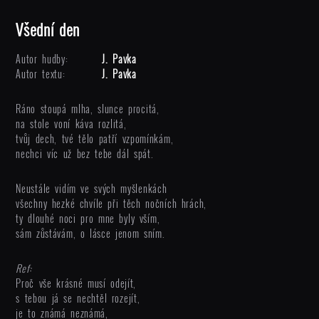
Všední den
Autor hudby:
J. Pavka
Autor textu:
J. Pavka
Ráno stoupá mlha, slunce procitá,
na stole voní káva rozlitá,
tvůj dech, tvé tělo patří vzpomínkám,
nechci víc už bez tebe dál spát.
Neustále vidím ve svých myšlenkách
všechny hezké chvíle při těch nočních hrách,
ty dlouhé noci pro mne byly vším,
sám zůstávám, o lásce jenom sním.
Ref:
Proč vše krásné musí odejít,
s tebou já se nechtěl rozejít,
je to známá neznámá,