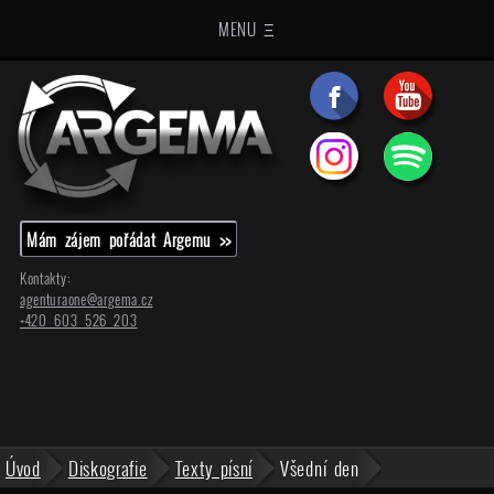
MENU Ξ
Mám zájem pořádat Argemu >>
Kontakty:
agenturaone@
argema.cz
+420 603 526 203
Úvod
Diskografie
Texty písní
Všední den