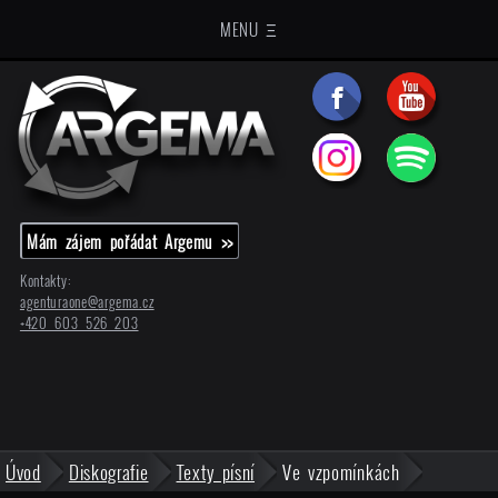
MENU Ξ
Mám zájem pořádat Argemu >>
Kontakty:
agenturaone@
argema.cz
+420 603 526 203
Úvod
Diskografie
Texty písní
Ve vzpomínkách