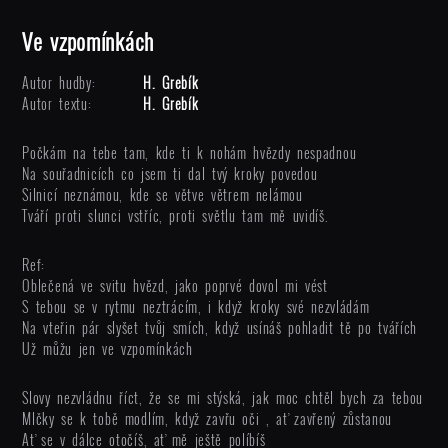
Ve vzpomínkách
Autor hudby:
H. Grebík
Autor textu:
H. Grebík
Počkám na tebe tam, kde ti k nohám hvězdy nespadnou
Na souřadnicích co jsem ti dal tvý kroky povedou
Silnicí neznámou, kde se větve větrem nelámou
Tváří proti slunci vstříc, proti světlu tam mě uvidíš.
Ref:
Oblečená ve svitu hvězd, jako poprvé dovol mi vést
S tebou se v rytmu neztrácím, i když kroky své nezvládám
Na vteřin pár slyšet tvůj smích, když usínáš pohladit tě po tvářích
Už můžu jen ve vzpomínkách
Slovy nezvládnu říct, že se mi stýská, jak moc chtěl bych za tebou
Mlčky se k tobě modlím, když zavřu oči , ať zavřený zůstanou
Ať se v dálce otočíš, ať mě ještě políbíš