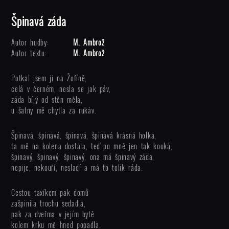
Špinavá záda
Autor hudby:
M. Ambrož
Autor textu:
M. Ambrož
Potkal jsem ji na Žofíně,
celá v černém, nesla se jak páv,
záda bílý od stěn měla,
u šatny mě chytla za rukáv.
Špinavá, špinavá, špinavá, špinavá krásná holka,
ta mě na kolena dostala, teď po mně jen tak kouká,
špinavý, špinavý, špinavý, ona má špinavý záda,
nepije, nekouří, nesladí a má to tolik ráda.
Cestou taxíkem pak domů
zašpinila trochu sedadla,
pak za dveřma v jejím bytě
kolem krku mě hned popadla.