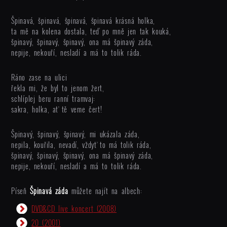
Špinavá, špinavá, špinavá, špinavá krásná holka,
ta mě na kolena dostala, teď po mně jen tak kouká,
špinavý, špinavý, špinavý, ona má špinavý záda,
nepije, nekouří, nesladí a má to tolik ráda.
Ráno zase na ulici
řekla mi, že byl to jenom žert,
schlíplej beru ranní tramvaj:
sakra, holka, ať tě veme čert!
Špinavý, špinavý, špinavý, mi ukázala záda,
nepila, kouřila, nevadí, vždyť to má tolik ráda,
špinavý, špinavý, špinavý, ona má špinavý záda,
nepije, nekouří, nesladí a má to tolik ráda.
Píseň
Špinavá záda
můžete najít na albech:
DVD&CD live koncert
(2008)
20
(2001)