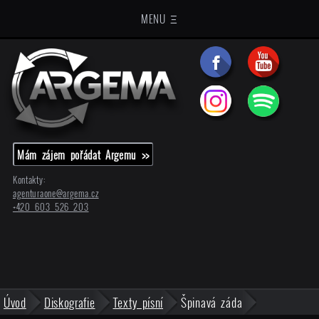
MENU Ξ
Mám zájem pořádat Argemu >>
Kontakty:
agenturaone@
argema.cz
+420 603 526 203
Úvod
Diskografie
Texty písní
Špinavá záda