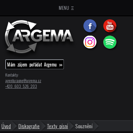
MENU Ξ
Mám zájem pořádat Argemu >>
Kontakty:
agenturaone@
argema.cz
+420 603 526 203
Úvod
Diskografie
Texty písní
Souznění