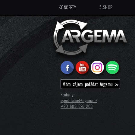
KONCERTY
A-SHOP
Mám zájem pořádat Argemu >>
Kontakty:
agenturaone@
argema.cz
+420 603 526 203