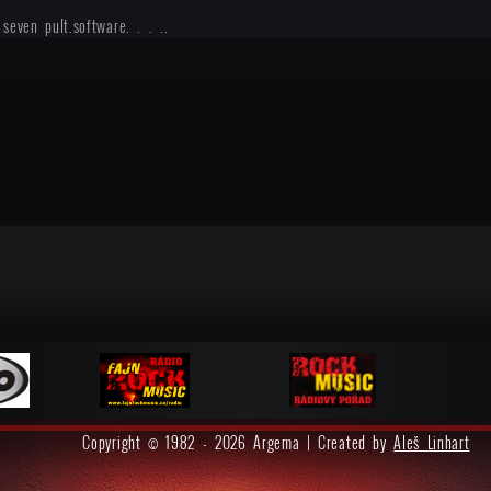
 seven pult.software. . . ..
Copyright © 1982 - 2026 Argema | Created by
Aleš Linhart