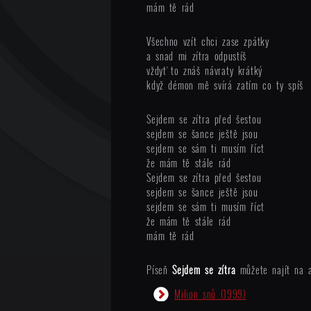
mám tě rád
Všechno vzít chci zase zpátky
a snad mi zítra odpustíš
vždyť to znáš návraty krátký
když démon mě svírá zatím co ty spíš
Sejdem se zítra před šestou
sejdem se šance ještě jsou
sejdem se sám ti musím říct
že mám tě stále rád
Sejdem se zítra před šestou
sejdem se šance ještě jsou
sejdem se sám ti musím říct
že mám tě stále rád
mám tě rád
Píseň
Sejdem se zítra
můžete najít na a
Milion snů
(1999)