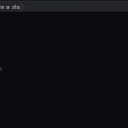
em se zítra
l