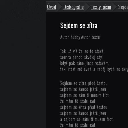
Úvod
Diskografie
Texty písní
Sejd
Sejdem se zítra
Autor hudby:
Autor textu:
Tak už víš že se to stává
souhra náhod skvělej styl
když pak ráno jinde vstávám,
tak lítost mě svírá a raděj bych se skry
Sejdem se zítra před šestou
sejdem se šance ještě jsou
sejdem se sám ti musím říct
že mám tě stále rád
sejdem se zítra před šestou
sejdem se šance ještě jsou
a sejdem se sám ti musím říct
že mám tě stále rád