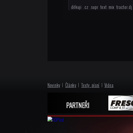
děkuji .cz .supr text mix tractor.dj
Novinky
|
Články
|
Texty písní
|
Videa
PARTNEŘI