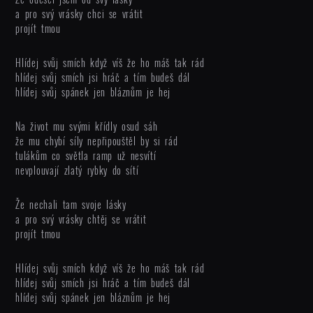
a pro svý vrásky chci se vrátit
projít tmou
Hlídej svůj smích když víš že ho máš tak rád
hlídej svůj smích jsi hráč a tím budeš dál
hlídej svůj spánek jen bláznům je hej
Na život mu svými křídly osud sáh
že mu chybí síly nepřipouštěl by si rád
tulákům co světla ramp už nesvítí
nevplouvají zlatý rybky do sítí
Že nechali tam svoje lásky
a pro svý vrásky chtěj se vrátit
projít tmou
Hlídej svůj smích když víš že ho máš tak rád
hlídej svůj smích jsi hráč a tím budeš dál
hlídej svůj spánek jen bláznům je hej