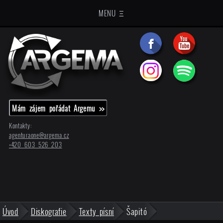
MENU Ξ
Mám zájem pořádat Argemu >>
Kontakty:
agenturaone@
argema.cz
+420 603 526 203
Úvod
Diskografie
Texty písní
Šapitó