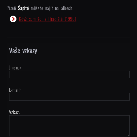
Píseň
Šapitó
můžete najít na albech:
Když sem šel z Hradišťa
(1996)
Vaše vzkazy
Jméno:
E-mail:
Vzkaz: