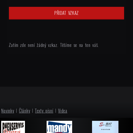
Zatím zde není žádný vzkaz. Těšíme se na ten váš.
Novinky
|
Články
|
Texty písní
|
Videa