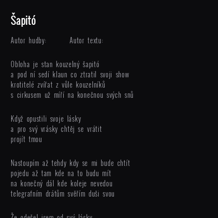
Šapitó
Autor hudby:
Autor textu:
Obloha je stan kouzelný šapitó
a pod ní sedí klaun co ztratil svoji show
krotitelé zvířat z vůle kouzelníků
s cirkusem už míří na konečnou svých snů
Když opustili svoje lásky
a pro svý vrásky chtěj se vrátit
projít tmou
Nastoupím až tehdy kdy se mi bude chtít
pojedu až tam kde na to budu mít
na konečný dál kde koleje nevedou
telegrafním drátům svěřím duši svou
Že odešel jsem od svý lásky