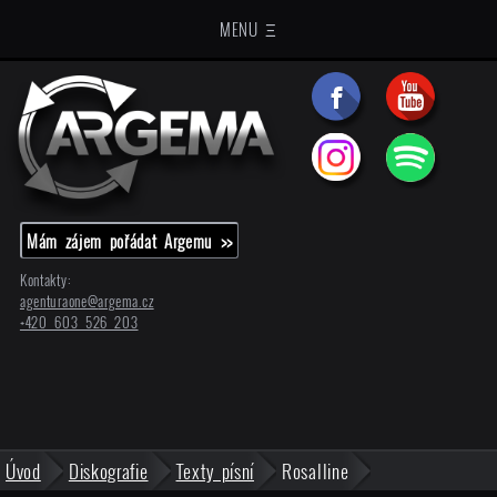
MENU Ξ
Mám zájem pořádat Argemu >>
Kontakty:
agenturaone@
argema.cz
+420 603 526 203
Úvod
Diskografie
Texty písní
Rosalline