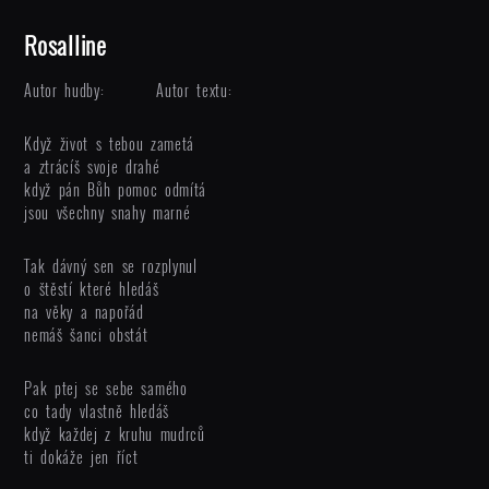
Rosalline
Autor hudby:
Autor textu:
Když život s tebou zametá
a ztrácíš svoje drahé
když pán Bůh pomoc odmítá
jsou všechny snahy marné
Tak dávný sen se rozplynul
o štěstí které hledáš
na věky a napořád
nemáš šanci obstát
Pak ptej se sebe samého
co tady vlastně hledáš
když každej z kruhu mudrců
ti dokáže jen říct