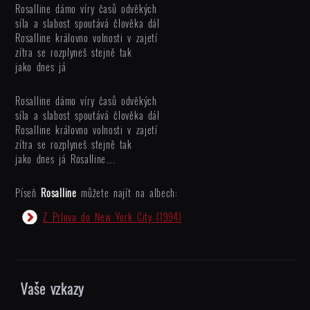
Rosalline dámo víry časů odvěkých
síla a slabost spoutává člověka dál
Rosalline královno volnosti v zajetí
zítra se rozplyneš stejně tak
jako dnes já
Rosalline dámo víry časů odvěkých
síla a slabost spoutává člověka dál
Rosalline královno volnosti v zajetí
zítra se rozplyneš stejně tak
jako dnes já Rosalline…
Píseň
Rosalline
můžete najít na albech:
Z Prlova do New York City
(1994)
Vaše vzkazy