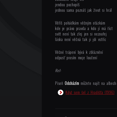
jendou pochopíš
jednou sama poznáš jak život si hrál
Věříš pohádkám věčným otázkám
kde je právo pravda a kdo jí má říct
svět není tak zlej jen si nezoufej
láska není věčná tak ji jdi vstříc
Věčné trápení bývá k zbláznění
odpusť prosím moje loučení
Ref:
Píseň
Odcházím
můžete najít na albech
Když sem šel z Hradišťa
(1996)