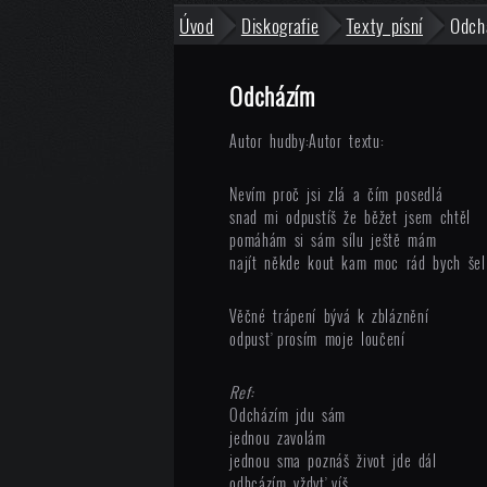
Úvod
Diskografie
Texty písní
Odch
Odcházím
Autor hudby:
Autor textu:
Nevím proč jsi zlá a čím posedlá
snad mi odpustíš že běžet jsem chtěl
pomáhám si sám sílu ještě mám
najít někde kout kam moc rád bych šel
Věčné trápení bývá k zbláznění
odpusť prosím moje loučení
Ref:
Odcházím jdu sám
jednou zavolám
jednou sma poznáš život jde dál
odhcázím vždyť víš