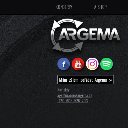
KONCERTY
A-SHOP
Mám zájem pořádat Argemu >>
Kontakty:
agenturaone@
argema.cz
+420 603 526 203