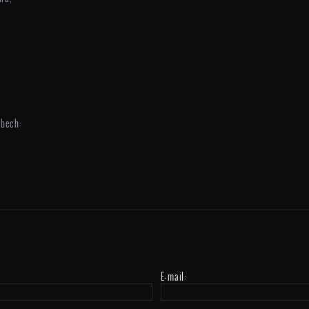
bech:
E-mail: