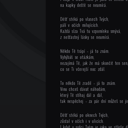
na kapky deště se neumírá.
Déšť stéká po vlasech Tvých,
pálí v očích milujících.
Každá slza Tvá tu vzpomínku smývá,
z nešťastný lásky se neumírá.
Někdo Tě trápí – já to znám.
Vyhýbáš se otázkám,
nezajímá Tě, jak že má skončit ten sen
co se Ti včerejší noc zdál.
To někdo Tě zradil – já to znám.
Vinu chceš dávat náhodám,
který Tě stíhaj dál a dál,
tak nespěchej – za pár dní můžeš se j
Déšť stéká po oknech Tvých,
zůstal v očích i v ulicích.
I když v srdci Tvém je jako ve střeše dí