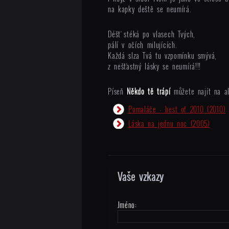
na kapky deště se neumírá.
Déšť stéká po vlasech Tvých,
pálí v očích milujících.
Každá slza Tvá tu vzpomínku smývá,
z nešťastný lásky se neumírá!!!
Píseň
Někdo tě trápí
můžete najít na al
Pomaláče - best of 2010
(2010)
Láska na jednu noc
(2005)
Vaše vzkazy
Jméno: