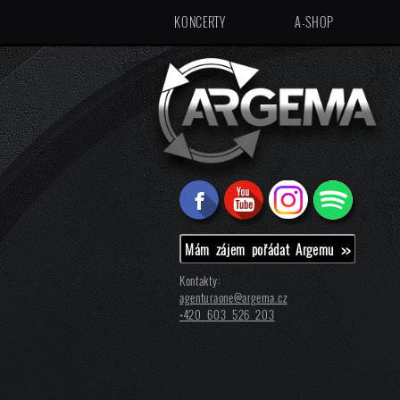
KONCERTY
A-SHOP
Mám zájem pořádat Argemu >>
Kontakty:
agenturaone@
argema.cz
+420 603 526 203