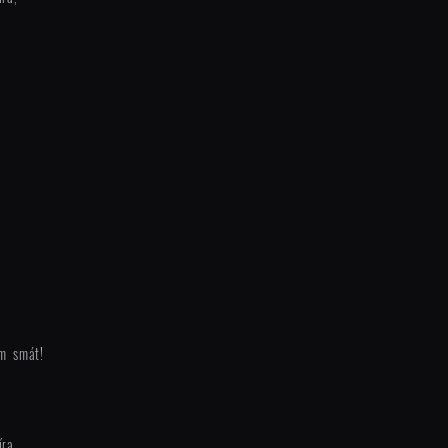
,
im smát!
ra,