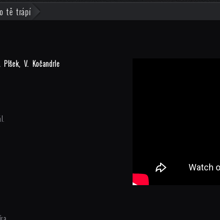
o tě trápí
. Plšek, V. Kočandrle
l.
ra,