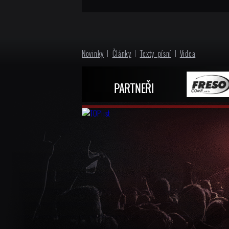
Novinky
|
Články
|
Texty písní
|
Videa
PARTNEŘI