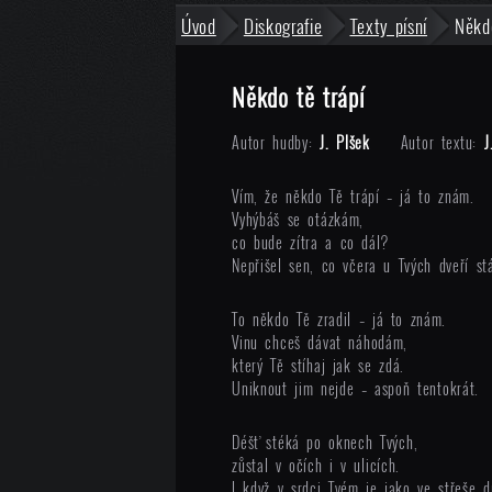
Úvod
Diskografie
Texty písní
Někd
Někdo tě trápí
Autor hudby:
J. Plšek
Autor textu:
J
Vím, že někdo Tě trápí – já to znám.
Vyhýbáš se otázkám,
co bude zítra a co dál?
Nepřišel sen, co včera u Tvých dveří stá
To někdo Tě zradil – já to znám.
Vinu chceš dávat náhodám,
který Tě stíhaj jak se zdá.
Uniknout jim nejde – aspoň tentokrát.
Déšť stéká po oknech Tvých,
zůstal v očích i v ulicích.
I když v srdci Tvém je jako ve střeše dí