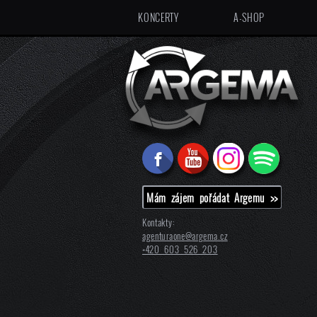
KONCERTY
A-SHOP
Mám zájem pořádat Argemu >>
Kontakty:
agenturaone@
argema.cz
+420 603 526 203