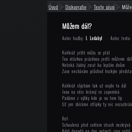
Úvod
Diskografie
Texty písní
Může
Můžem dál?
Autor hudby:
I. Ledabyl
Autor textu:
Kolikrát ještě můžu se ptát
Tou otázkou prázdnou jestli můžeme dál
Nečeká žádný zvrat ku lepším dnům
Zase nechávám průchod hezkým předst
Kolikrát slýchám tak už nejde to dál
Jooo na věci krásný se zapomíná
Padáme z výšky kdo je na tom líp
Už jen sbíráme střípky ty nic nezachrán
Ref:
Schoulená před světem strach nezkrývá
Když dopadá na dno netouží zase vstát