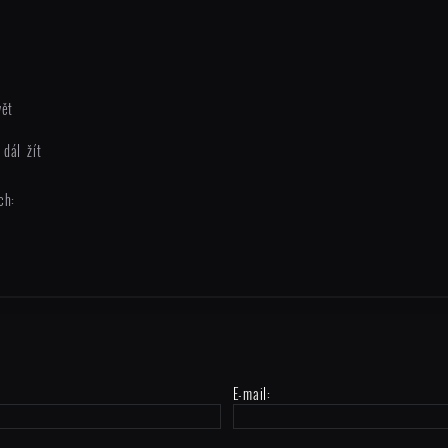
vět
dál žít
ch:
E-mail: