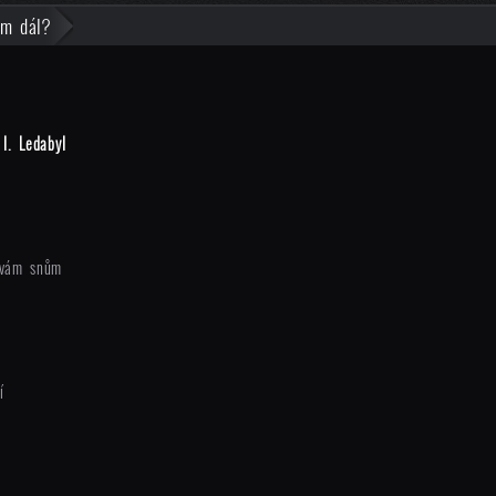
m dál?
I. Ledabyl
avám snům
í