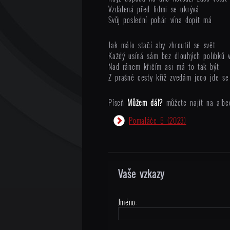
Vzdálená před lidmi se ukrývá
Svůj poslední pohár vína dopít má
Jak málo stačí aby zhroutil se svět
Každý usíná sám bez dlouhých polibků 
Nad ránem křičím asi má to tak být
Z prašné cesty kříž zvedám jooo jde se 
Píseň
Můžem dál?
můžete najít na albe
Pomaláče 5
(2023)
Vaše vzkazy
Jméno: