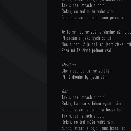
Tak sundej strach a pojď.
Řekni, co teď můžu vidět sám
Sundej strach a pojď, jsme jedna loď.
Je to sen co se zdál a vlastně už nejde
Připadám si jako bych se bál
Noc a den už je dál, co jsem získal mů
Zase mi Tě život jednou vzal!
Mezihra:
Chvíli pouhou dál se zdráhám
Příliš dlouho byl jsem sám!
Ref:
Tak sundej strach a pojď
Řekni, kam se s Tebou vydat mám
Sundej strach a pojď, jsi bezva loď
Tak sundej strach a pojď.
Řekni, co teď můžu vidět sám
Sundej strach a pojď, jsme jedna loď.