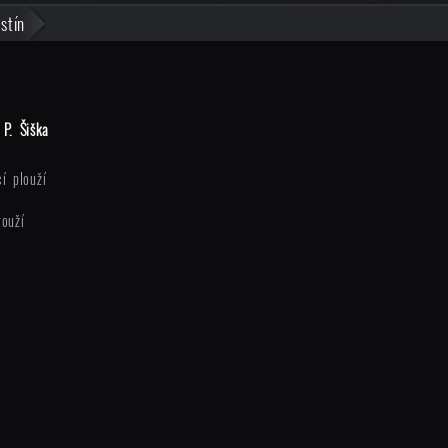
stín
P. Šiška
í plouží
rouží