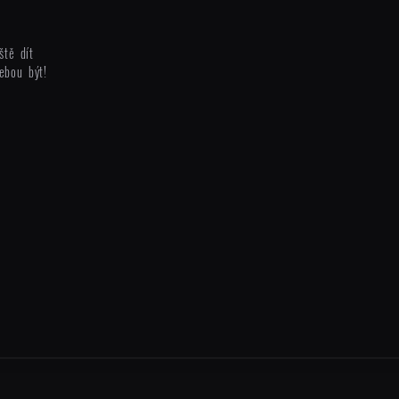
ště dít
ebou být!