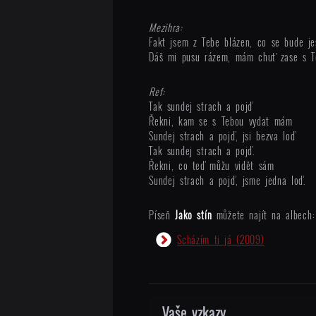
Mezihra:
Fakt jsem z Tebe blázen, co se bude je
Dáš mi pusu rázem, mám chuť zase s T
Ref:
Tak sundej strach a pojď
Řekni, kam se s Tebou vydat mám
Sundej strach a pojď, jsi bezva loď
Tak sundej strach a pojď.
Řekni, co teď můžu vidět sám
Sundej strach a pojď, jsme jedna loď.
Píseň
Jako stín
můžete najít na albech:
Scházím ti já
(2009)
Vaše vzkazy